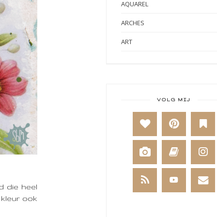
AQUAREL
ARCHES
ART
ART BY MARLENE
ART JOURNAL
BABY
VOLG MIJ
BAKKEN
BEESTENBOEL
BOEKEN
BREIEN
d die heel
BRUSHO
 kleur ook
CADEAUVERPAKKING