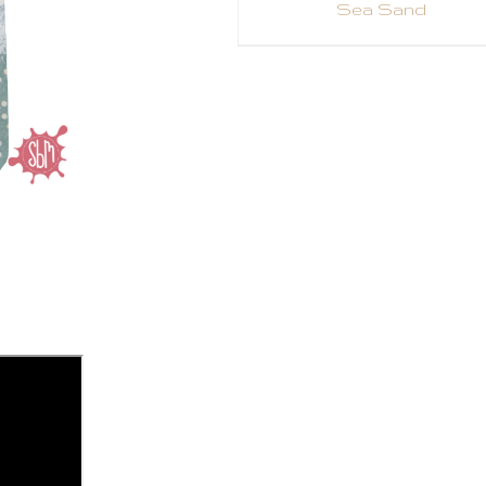
DESIGN TEAM
Sea Sand
Maremi Collage ~
DIGITAL ART
Simple Life
DINA WAKLEY
Scrappen ~ met
DYLUSIONS
Maremi Collage ~
Wild Child
ETCHRLAB SKETCHBOOK
HTV & Vinyl ~
FABRIANO
Hondenvoerbak 
FIMO
meer...
Maremi Collage ~
FOTOGRAFIE
Freedom
GELLI PRINT
Scrappen ~ met
GOODNOTES
Maremi Collage ~
Happy Thoughts
GRATIS PATROON
Maremi Collage ~
HAHNEMÜHLE WATERCOLORBO