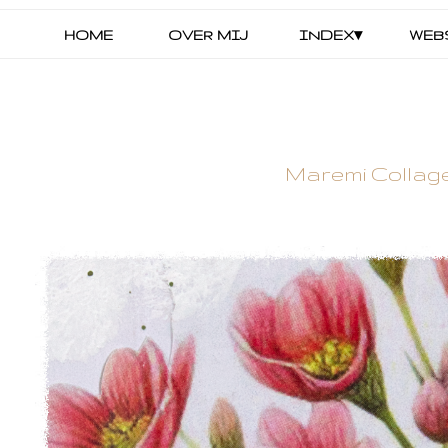
HOME
OVER MIJ
INDEX▾
WEB
Maremi Collage