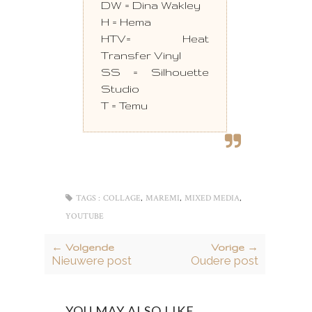
DW = Dina Wakley
H = Hema
HTV= Heat
Transfer Vinyl
SS = Silhouette
Studio
T = Temu
,
,
,
TAGS :
COLLAGE
MAREMI
MIXED MEDIA
YOUTUBE
← Volgende
Vorige →
Nieuwere post
Oudere post
YOU MAY ALSO LIKE