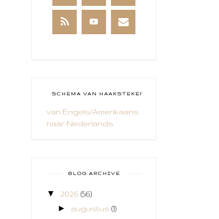
BREIEN
BRUSHO
CADEAUVERPAKKING
CAL 2014
CAMEO 4
SCHEMA VAN HAAKSTEKEN
van Engels/Amerikaans
CARDS ONLY
naar Nederlands
CHALLENGE
COLLAGE
COZY COLORING
BLOG ARCHIVE
CREABEST
▼
2026
(56)
►
CREATIEF
augustus
(1)