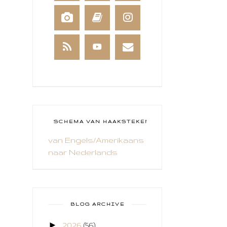
BEESTENBOEL
BOEKEN
BREIEN
BRUSHO
CADEAUVERPAKKING
CAL 2014
CAMEO 4
SCHEMA VAN HAAKSTEKEN
van Engels/Amerikaans
CARDS ONLY
naar Nederlands
CHALLENGE
COLLAGE
COZY COLORING
BLOG ARCHIVE
CREABEST
►
2026
(56)