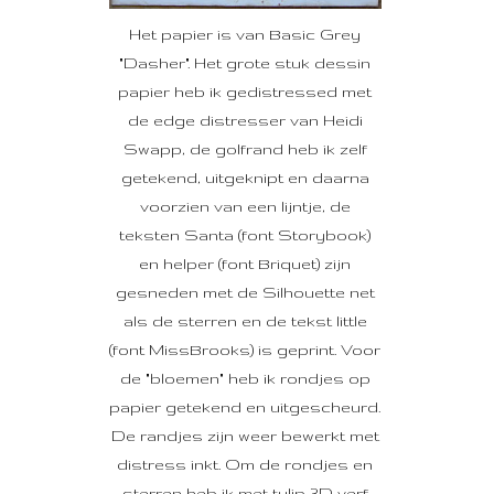
Het papier is van Basic Grey
"Dasher". Het grote stuk dessin
papier heb ik gedistressed met
de edge distresser van Heidi
Swapp, de golfrand heb ik zelf
getekend, uitgeknipt en daarna
voorzien van een lijntje, de
teksten Santa (font Storybook)
en helper (font Briquet) zijn
gesneden met de Silhouette net
als de sterren en de tekst little
(font MissBrooks) is geprint. Voor
de "bloemen" heb ik rondjes op
papier getekend en uitgescheurd.
De randjes zijn weer bewerkt met
distress inkt. Om de rondjes en
sterren heb ik met tulip 3D verf