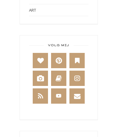
ART
ART BY MARLENE
ART JOURNAL
BABY
VOLG MIJ
BAKKEN
BEESTENBOEL
BOEKEN
BREIEN
BRUSHO
CADEAUVERPAKKING
CAL 2014