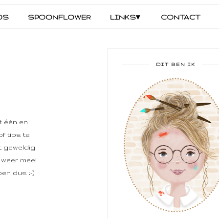
DS
SPOONFLOWER
LINKS▾
CONTACT
DIT BEN IK
et één en
f tips te
t geweldig
r weer mee!
en dus ;-)