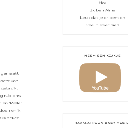
Hoi!
Ik ben Alma
Leuk dat je er bent en
veel plezier hier!
NEEM EEN KIJKJE
d gemaakt,
tocht van
 gebruikt
ug rub-ons
en "Riëlle"
doen en ik
n is zeker
HAAKPATROON BABY VEST