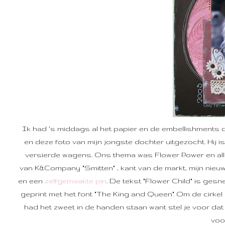
Ik had 's middags al het papier en de embellishments d
en deze foto van mijn jongste dochter uitgezocht. Hij
versierde wagens. Ons thema was Flower Power en alle k
van K&Company "Smitten" , kant van de markt, mijn nie
en een
zelfgemaakte pin
. De tekst "Flower Child" is gesne
geprint met het font "The King and Queen". Om de cirke
had het zweet in de handen staan want stel je voor dat he
voo