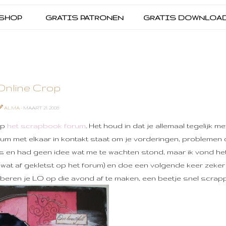
SHOP
GRATIS PATRONEN
GRATIS DOWNLOA
Online Crop
ALMA
- MAART 21, 2008
op
het scrapbook forum
. Het houd in dat je allemaal tegelijk m
um met elkaar in kontakt staat om je vorderingen, problemen o
s en had geen idee wat me te wachten stond, maar ik vond he
l wat af gekletst op het forum) en doe een volgende keer zeke
oberen je LO op die avond af te maken, een beetje snel scrapp