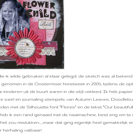
ie ik wilde gebruiken al klaar gelegd, de sketch was al beken
 is genomen in de Oostermoer feestweek in 2005, tijdens de op
inderen uit de buurt waren in die stijl vekleed. Ik heb papier
uwe swirl en journaling stempels van Autumn Leaves, Doodleb
den met de Silhouette font "Flores" en de tekst "Our beautifull" 
l heb ik een rand genaaid met de naaimachine, best eng om te 
t zou mislukken.......maar dat ging eigenlijk heel gemakkelijk e
r herhaling vatbaar!