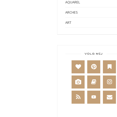
AQUAREL
ARCHES
ART
ART BY MARLENE
ART JOURNAL
BABY
VOLG MIJ
BAKKEN
BEESTENBOEL
BOEKEN
BREIEN
BRUSHO
CADEAUVERPAKKING