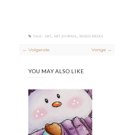
,
,
TAGS :
ART
ART JOURNAL
MIXED MEDIA
← Volgende
Vorige →
YOU MAY ALSO LIKE