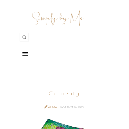
Curiosity
ALMA
- JANUARI 24, 2020