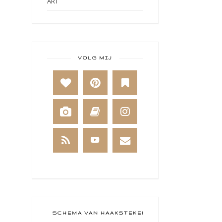
ART
ART BY MARLENE
ART JOURNAL
BABY
VOLG MIJ
BAKKEN
BEESTENBOEL
BOEKEN
BREIEN
BRUSHO
CADEAUVERPAKKING
CAL 2014
CAMEO 4
SCHEMA VAN HAAKSTEKEN