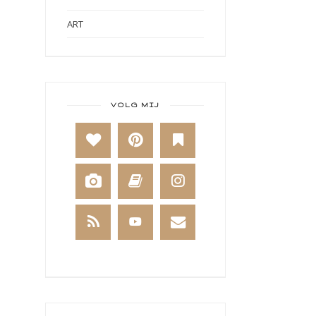
ART
ART BY MARLENE
ART JOURNAL
BABY
VOLG MIJ
BAKKEN
BEESTENBOEL
BOEKEN
BREIEN
BRUSHO
CADEAUVERPAKKING
CAL 2014