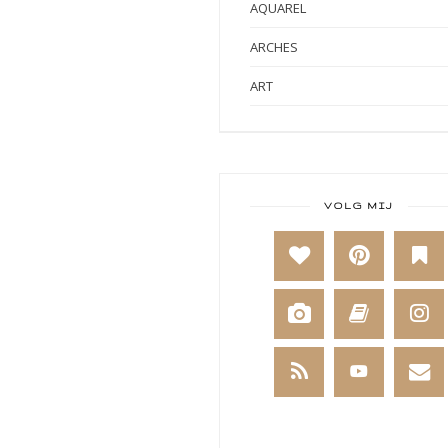
AQUAREL
ARCHES
ART
ART BY MARLENE
ART JOURNAL
BABY
VOLG MIJ
BAKKEN
BEESTENBOEL
BOEKEN
BREIEN
BRUSHO
CADEAUVERPAKKING