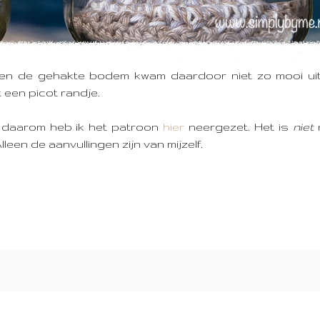
s en de gehakte bodem kwam daardoor niet zo mooi ui
 een picot randje.
r daarom heb ik het patroon
hier
neergezet. Het is
niet
m
een de aanvullingen zijn van mijzelf.