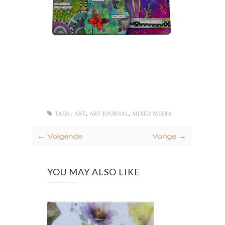
,
,
TAGS :
ART
ART JOURNAL
MIXED MEDIA
← Volgende
Vorige →
YOU MAY ALSO LIKE