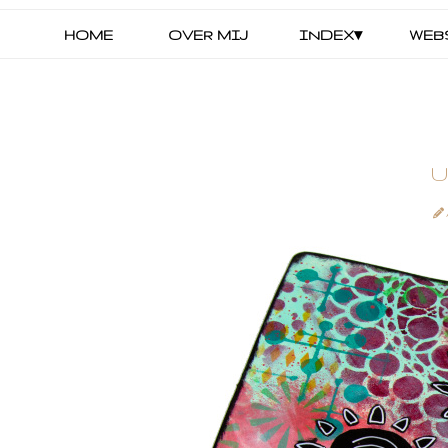
HOME
OVER MIJ
INDEX▾
WEB
U