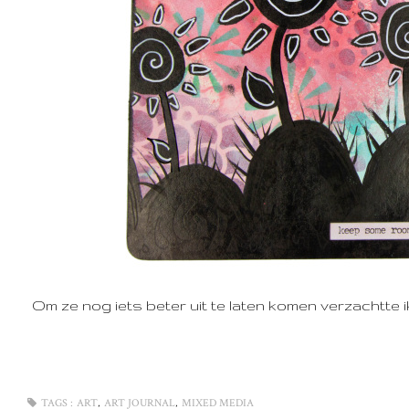
Om ze nog iets beter uit te laten komen verzachtte 
,
,
TAGS :
ART
ART JOURNAL
MIXED MEDIA