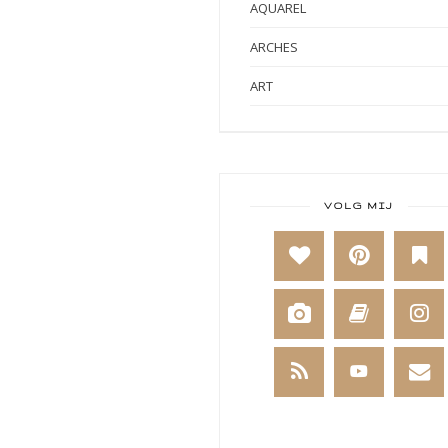
AQUAREL
ARCHES
ART
ART BY MARLENE
ART JOURNAL
BABY
VOLG MIJ
BAKKEN
BEESTENBOEL
BOEKEN
BREIEN
BRUSHO
CADEAUVERPAKKING