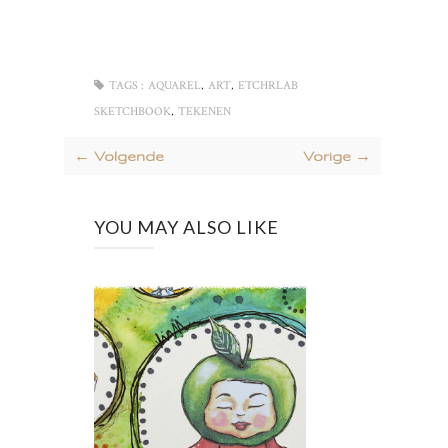
,
,
TAGS :
AQUAREL
ART
ETCHRLAB
,
SKETCHBOOK
TEKENEN
← Volgende
Vorige →
YOU MAY ALSO LIKE