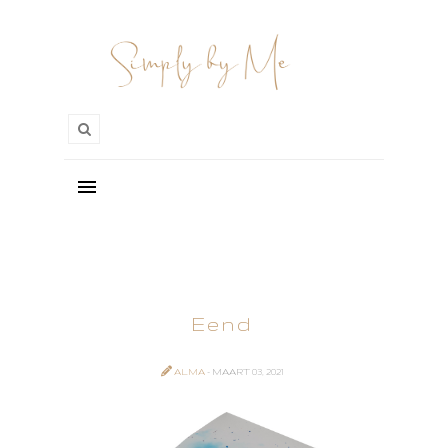
Eend
ALMA
- MAART 03, 2021