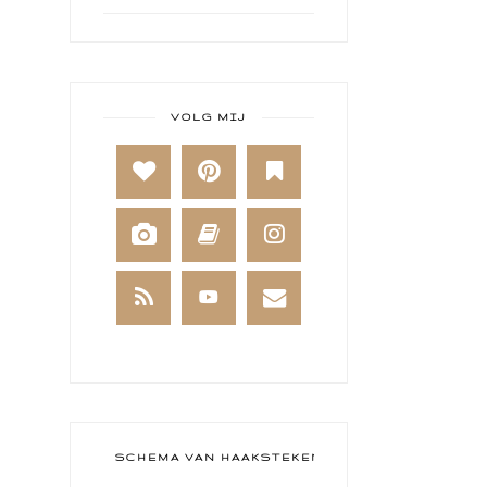
ART BY MARLENE
ART JOURNAL
BABY
VOLG MIJ
BAKKEN
BEESTENBOEL
BOEKEN
BREIEN
BRUSHO
CADEAUVERPAKKING
CAL 2014
CAMEO 4
SCHEMA VAN HAAKSTEKEN