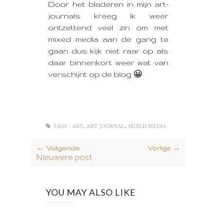
Door het bladeren in mijn art-
journals kreeg ik weer
ontzettend veel zin om met
mixed media aan de gang te
gaan dus kijk niet raar op als
daar binnenkort weer wat van
verschijnt op de blog 😀
,
,
TAGS :
ART
ART JOURNAL
MIXED MEDIA
← Volgende
Vorige →
Nieuwere post
YOU MAY ALSO LIKE