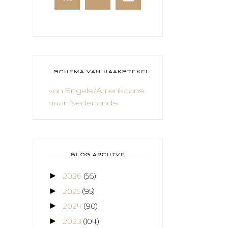
BRUSHO
CADEAUVERPAKKING
CAL 2014
CAMEO 4
SCHEMA VAN HAAKSTEKEN
van Engels/Amerikaans
CARDS ONLY
naar Nederlands
CHALLENGE
COLLAGE
COZY COLORING
BLOG ARCHIVE
CREABEST
►
2026
(56)
►
CREATIEF
2025
(95)
►
2024
(90)
CREATIVE FABRICA
►
2023
(104)