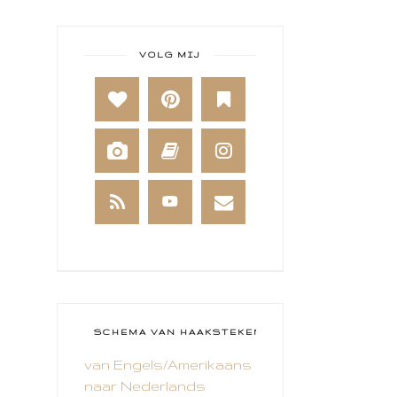
ART JOURNAL
BABY
VOLG MIJ
BAKKEN
BEESTENBOEL
BOEKEN
BREIEN
BRUSHO
CADEAUVERPAKKING
CAL 2014
CAMEO 4
SCHEMA VAN HAAKSTEKEN
van Engels/Amerikaans
CARDS ONLY
naar Nederlands