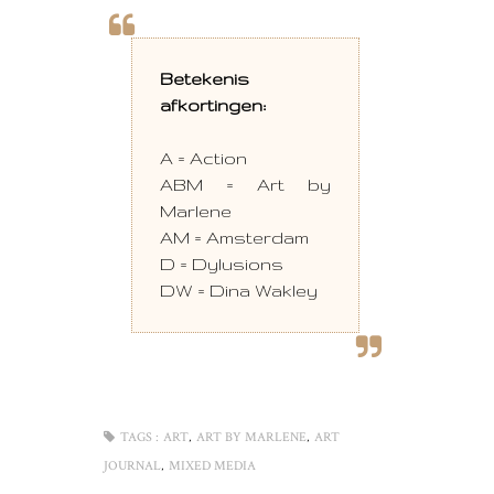
Betekenis
afkortingen:
A = Action
ABM = Art by
Marlene
AM = Amsterdam
D = Dylusions
DW = Dina Wakley
,
,
TAGS :
ART
ART BY MARLENE
ART
,
JOURNAL
MIXED MEDIA