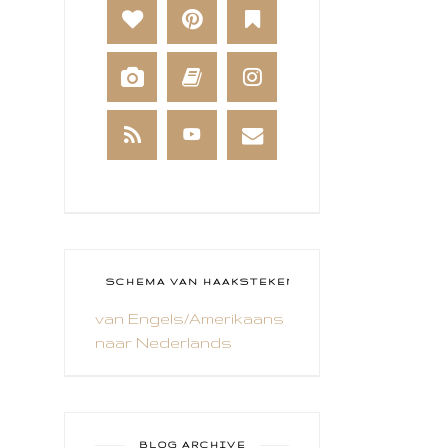
BAKKEN
BEESTENBOEL
BOEKEN
BREIEN
BRUSHO
CADEAUVERPAKKING
CAL 2014
CAMEO 4
SCHEMA VAN HAAKSTEKEN
van Engels/Amerikaans
CARDS ONLY
naar Nederlands
CHALLENGE
COLLAGE
COZY COLORING
BLOG ARCHIVE