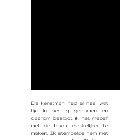
De kerstman had al heel wat
tijd in beslag genomen en
daarom besloot ik het mezelf
met de boom makkelijker te
maken. Ik stempelde hem met