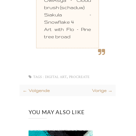
OwlAsya - Cloud
brush (schaduw)
Siakula -
Snowflake 4
Art with Flo - Pine
tree broad
,
TAGS :
DIGITAL ART
PROCREATE
← Volgende
Vorige →
YOU MAY ALSO LIKE