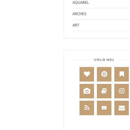
AQUAREL
ARCHES
ART
ART BY MARLENE
ART JOURNAL
BABY
VOLG MIJ
BAKKEN
BEESTENBOEL
BOEKEN
BREIEN
BRUSHO
CADEAUVERPAKKING