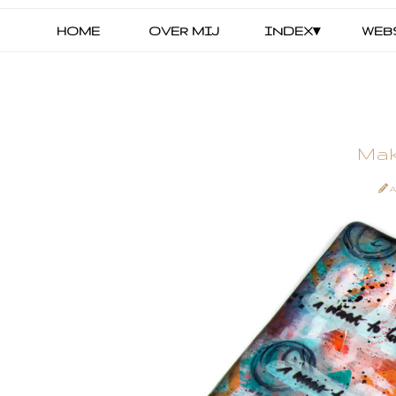
HOME
OVER MIJ
INDEX▾
WEB
Mak