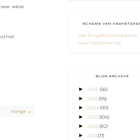
haar wilde
CAL 2014
CAMEO 4
SCHEMA VAN HAAKSTEKE
CARDS ONLY
van Engels/Amerikaans
nd het
naar Nederlands
CHALLENGE
COLLAGE
COZY COLORING
BLOG ARCHIVE
CREABEST
►
2026
(56)
CREATIEF
►
2025
(95)
CREATIVE FABRICA
►
2024
(90)
Vorige →
►
2023
(104)
CUPCAKES
►
2022
(82)
DEKENS
►
2021
(77)