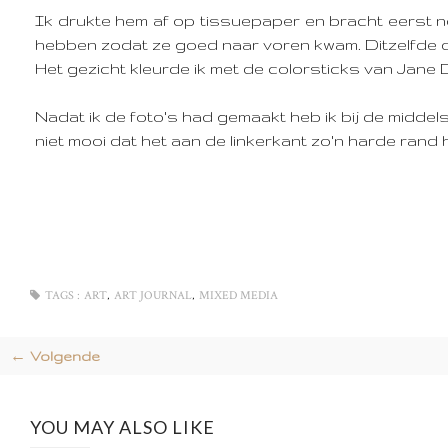
Ik drukte hem af op tissuepaper en bracht eerst no
hebben zodat ze goed naar voren kwam. Ditzelfde de
Het gezicht kleurde ik met de colorsticks van Jane
Nadat ik de foto's had gemaakt heb ik bij de midde
niet mooi dat het aan de linkerkant zo'n harde rand
,
,
TAGS :
ART
ART JOURNAL
MIXED MEDIA
← Volgende
YOU MAY ALSO LIKE