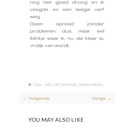
nog niet goed droog en ik
veegde zo een laagje verf
weg.
Geen spread zonder
problemen dus maar wel
ééntje waar ik, nu die klaar is,
vrolijk van wordt.
,
,
TAGS :
ART
ART JOURNAL
MIXED MEDIA
← Volgende
Vorige →
YOU MAY ALSO LIKE