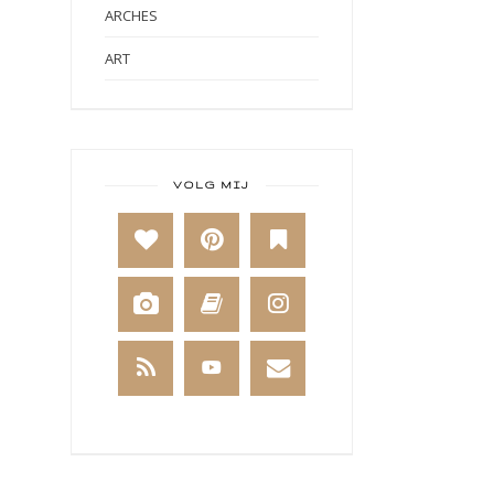
ARCHES
ART
ART BY MARLENE
ART JOURNAL
BABY
VOLG MIJ
BAKKEN
BEESTENBOEL
BOEKEN
BREIEN
BRUSHO
CADEAUVERPAKKING
CAL 2014