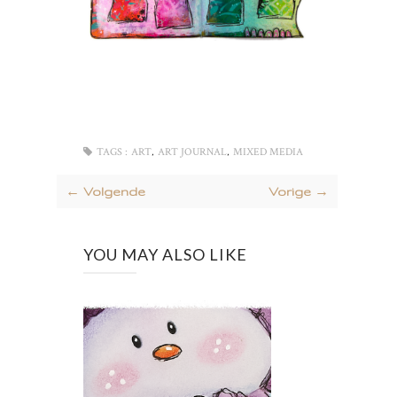
,
,
TAGS :
ART
ART JOURNAL
MIXED MEDIA
← Volgende
Vorige →
YOU MAY ALSO LIKE