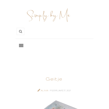
Geitje
ALMA
- FEBRUARI 17, 2021