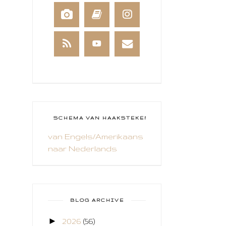
BEESTENBOEL
BOEKEN
BREIEN
BRUSHO
CADEAUVERPAKKING
CAL 2014
CAMEO 4
SCHEMA VAN HAAKSTEKEN
van Engels/Amerikaans
CARDS ONLY
naar Nederlands
CHALLENGE
COLLAGE
COZY COLORING
BLOG ARCHIVE
CREABEST
►
2026
(56)