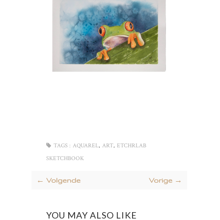
,
,
TAGS :
AQUAREL
ART
ETCHRLAB
SKETCHBOOK
← Volgende
Vorige →
YOU MAY ALSO LIKE