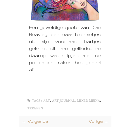
Een geweldige quote van Dian
Reavley, een paar bloemetjes
uit mijn voorraad, hartjes
geknipt uit een gelliprint en
daarop wat stipjes met de
poscapen maken het geheel
af.
,
,
,
TAGS :
ART
ART JOURNAL
MIXED MEDIA
TEKENEN
← Volgende
Vorige →