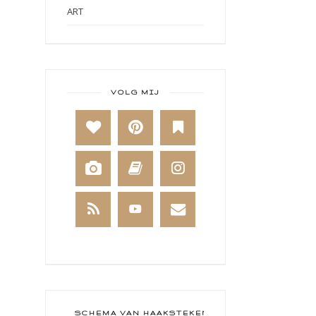
ART
ART BY MARLENE
ART JOURNAL
BABY
VOLG MIJ
BAKKEN
BEESTENBOEL
BOEKEN
BREIEN
BRUSHO
CADEAUVERPAKKING
CAL 2014
CAMEO 4
SCHEMA VAN HAAKSTEKEN