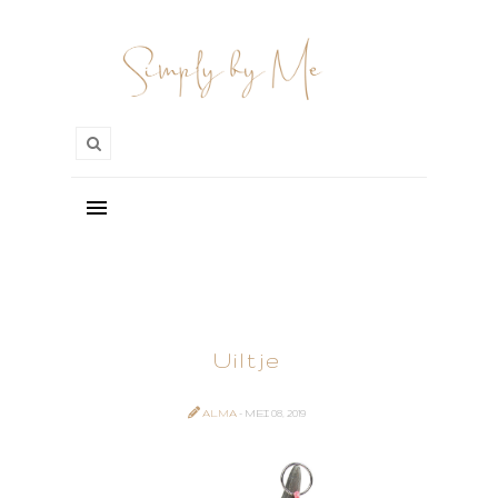
Uiltje
ALMA
- MEI 08, 2019