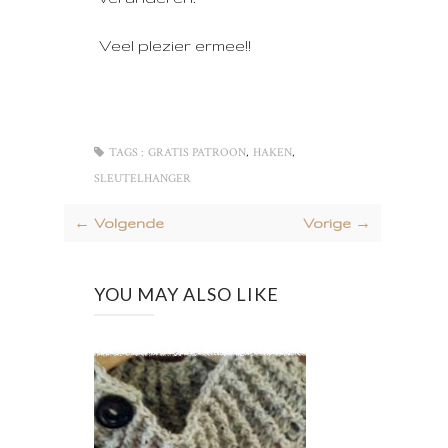
Veel plezier ermee!!
,
,
TAGS :
GRATIS PATROON
HAKEN
SLEUTELHANGER
← Volgende
Vorige →
YOU MAY ALSO LIKE