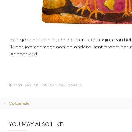
Aangezien ik er niet een hele drukke pagina van heb 
ik dat jammer maar aan de andere kant stoort het me
er naar kijk!
,
,
TAGS :
ART
ART JOURNAL
MIXED MEDIA
← Volgende
YOU MAY ALSO LIKE