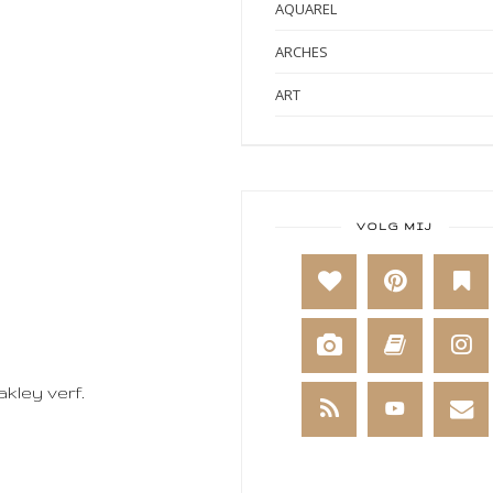
AQUAREL
ARCHES
ART
ART BY MARLENE
ART JOURNAL
BABY
VOLG MIJ
BAKKEN
BEESTENBOEL
BOEKEN
kley verf.
BREIEN
BRUSHO
CADEAUVERPAKKING