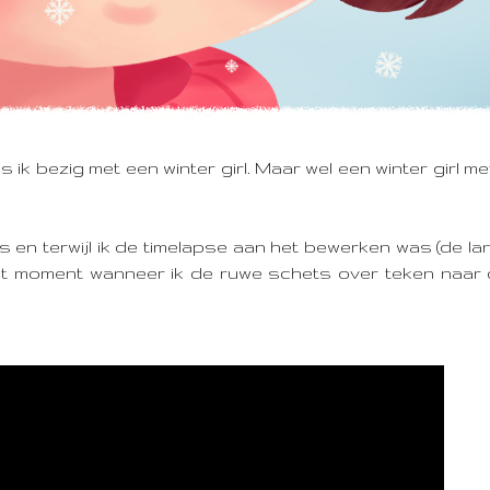
ik bezig met een winter girl.
Maar wel een winter girl me
s en terwijl ik de timelapse aan het bewerken was (de l
 het moment wanneer ik de ruwe schets over teken naar