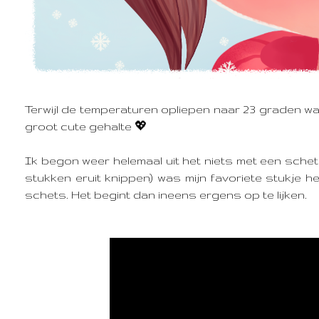
Terwijl de temperaturen opliepen naar 23 graden was 
groot cute gehalte 💖
Ik begon weer helemaal uit het niets met een schet
stukken eruit knippen) was mijn favoriete stukje
schets. Het begint dan ineens ergens op te lijken.