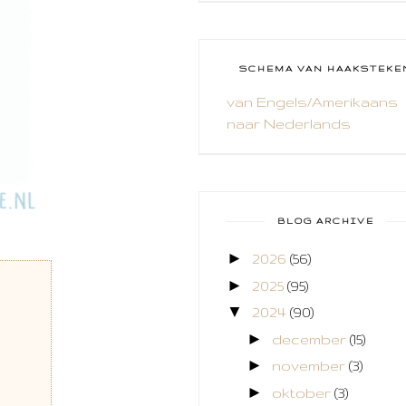
CAL 2014
CAMEO 4
SCHEMA VAN HAAKSTEKE
CARDS ONLY
van Engels/Amerikaans
naar Nederlands
CHALLENGE
COLLAGE
COZY COLORING
BLOG ARCHIVE
CREABEST
►
2026
(56)
CREATIEF
►
2025
(95)
CREATIVE FABRICA
▼
2024
(90)
►
december
(15)
CUPCAKES
►
november
(3)
DEKENS
►
oktober
(3)