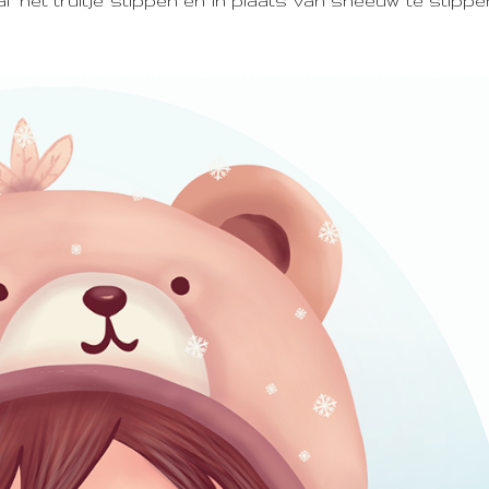
 het truitje stippen en in plaats van sneeuw te stipp