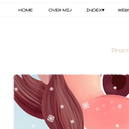
HOME
OVER MIJ
INDEX▾
WEB
Procre