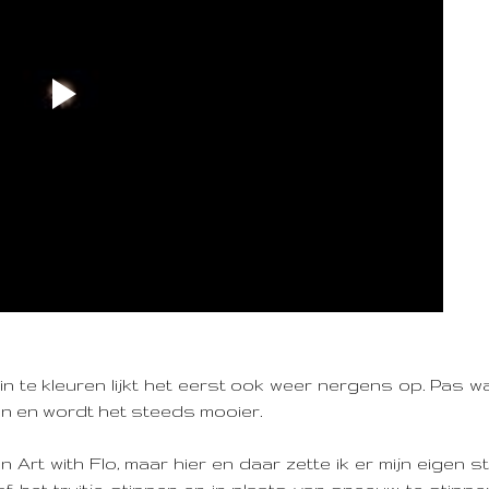
in te kleuren lijkt het eerst ook weer nergens op. Pas 
n en wordt het steeds mooier.
 Art with Flo, maar hier en daar zette ik er mijn eigen s