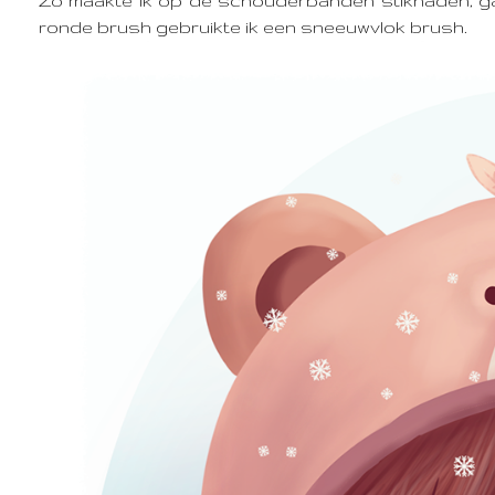
Zo maakte ik op de schouderbanden stiknaden, gaf
ronde brush gebruikte ik een sneeuwvlok brush.