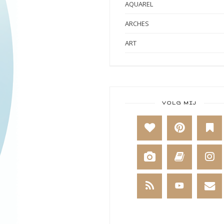
AQUAREL
ARCHES
ART
ART BY MARLENE
ART JOURNAL
BABY
VOLG MIJ
BAKKEN
BEESTENBOEL
BOEKEN
BREIEN
BRUSHO
CADEAUVERPAKKING