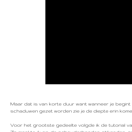
Maar dat is van korte duur want wanneer je begint 
schaduwen gezet worden zie je de diepte erin kome
Voor het grootste gedeelte volgde ik de tutorial van