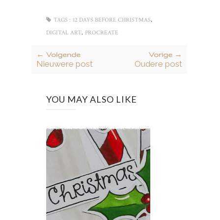
,
TAGS :
12 DAYS BEFORE CHRISTMAS
,
DIGITAL ART
PROCREATE
← Volgende
Vorige →
Nieuwere post
Oudere post
YOU MAY ALSO LIKE