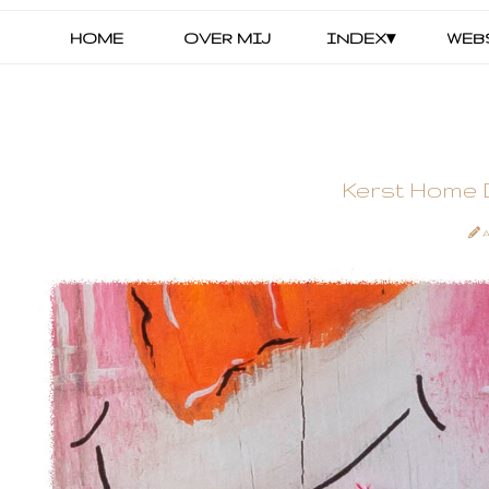
HOME
OVER MIJ
INDEX▾
WEB
Kerst Home