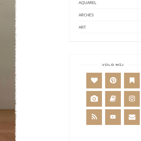
AQUAREL
ARCHES
ART
ART BY MARLENE
ART JOURNAL
BABY
VOLG MIJ
BAKKEN
BEESTENBOEL
BOEKEN
BREIEN
BRUSHO
CADEAUVERPAKKING