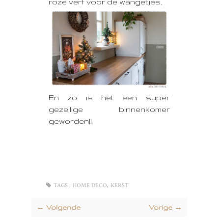
roze verf voor de wangetjes.
En zo is het een super
gezellige binnenkomer
geworden!!
,
TAGS :
HOME DECO
KERST
← Volgende
Vorige →