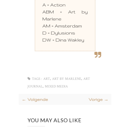
A = Action
ABM = Art by
Marlene
AM = Amsterdam
D = Dylusions
DW = Dina Wakley
,
,
TAGS :
ART
ART BY MARLENE
ART
,
JOURNAL
MIXED MEDIA
← Volgende
Vorige →
YOU MAY ALSO LIKE