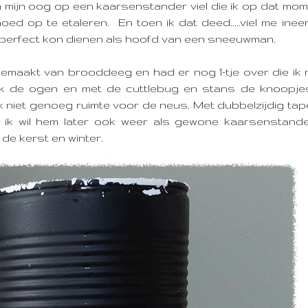
 mijn oog op een kaarsenstander viel die ik op dat mome
ed op te etaleren. En toen ik dat deed.....viel me ine
 perfect kon dienen als hoofd van een sneeuwman.
emaakt van brooddeeg en had er nog 1-tje over die ik
ik de ogen en met de cuttlebug en stans de knoopje
niet genoeg ruimte voor de neus. Met dubbelzijdig tape
t ik wil hem later ook weer als gewone kaarsenstand
 de kerst en winter.