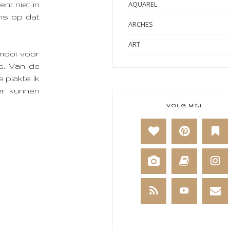
AQUAREL
nt niet in
ens op dat
ARCHES
ART
 mooi voor
ART BY MARLENE
s. Van de
 plakte ik
ART JOURNAL
er kunnen
BABY
VOLG MIJ
BAKKEN
BEESTENBOEL
BOEKEN
BREIEN
BRUSHO
CADEAUVERPAKKING