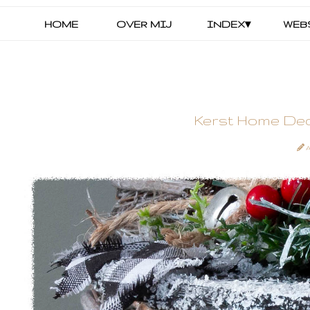
HOME
OVER MIJ
INDEX▾
WEB
Kerst Home De