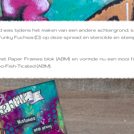
d was tijdens het maken van een andere achtergrond,
s
 Funky Fuchsia (D) op deze spread en stencilde en ste
n het Paper Frames blok (ABM) en vormde nu een mooi f
o-Fish-Ticated (ABM).