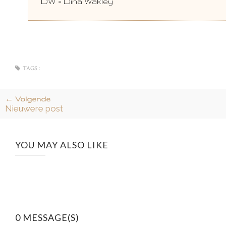
DW = Dina Wakley
TAGS :
← Volgende
Nieuwere post
YOU MAY ALSO LIKE
0 MESSAGE(S)