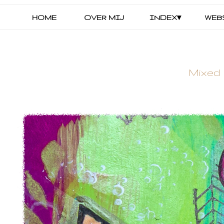
HOME
OVER MIJ
INDEX▾
WEB
Mixed 