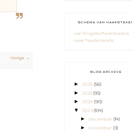
CAL 2014
CAMEO 4
SCHEMA VAN HAAKSTEKE
CARDS ONLY
van Engels/Amerikaans
naar Nederlands
CHALLENGE
COLLAGE
Vorige →
COZY COLORING
BLOG ARCHIVE
CREABEST
►
2026
(56)
CREATIEF
►
2025
(95)
CREATIVE FABRICA
►
2024
(90)
▼
2023
(104)
CUPCAKES
►
december
(14)
DEKENS
►
november
(3)