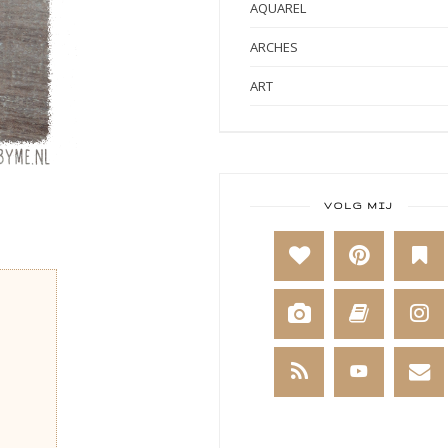
AQUAREL
ARCHES
ART
ART BY MARLENE
ART JOURNAL
BABY
VOLG MIJ
BAKKEN
BEESTENBOEL
BOEKEN
BREIEN
BRUSHO
CADEAUVERPAKKING