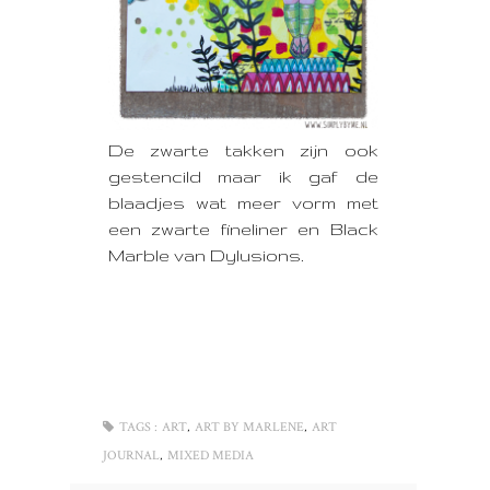
De zwarte takken zijn ook
gestencild maar ik gaf de
blaadjes wat meer vorm met
een zwarte fineliner en Black
Marble van Dylusions.
,
,
TAGS :
ART
ART BY MARLENE
ART
,
JOURNAL
MIXED MEDIA